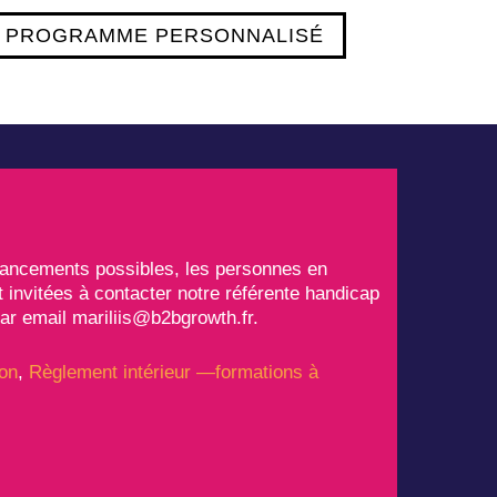
 PROGRAMME PERSONNALISÉ
inancements possibles, les personnes en
t invitées à contacter notre référente handicap
ar email mariliis@b2bgrowth.fr.
on
,
Règlement intérieur —formations à