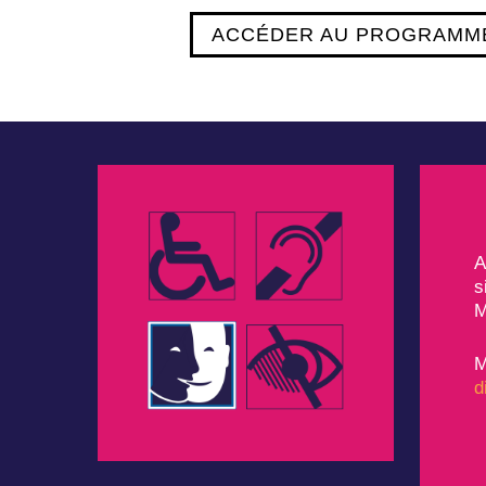
ACCÉDER AU PROGRAMM
A
s
M
M
d