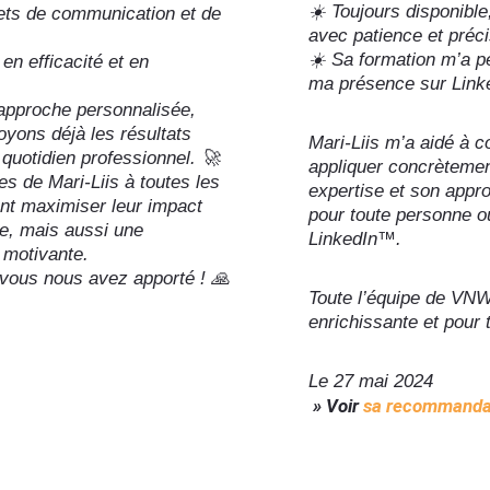
☀️ Toujours disponible
ets de communication et de
avec patience et préci
☀️ Sa formation m’a p
n efficacité et en
ma présence sur Link
 approche personnalisée,
yons déjà les résultats
Mari-Liis m’a aidé à c
uotidien professionnel. 🚀
appliquer concrètemen
 de Mari-Liis à toutes les
expertise et son appro
ent maximiser leur impact
pour toute personne o
te, mais aussi une
LinkedIn™️.
 motivante.
 vous nous avez apporté ! 🙏
Toute l’équipe de VNW
enrichissante et pour
Le 27 mai 2024
» Voir
sa recommanda