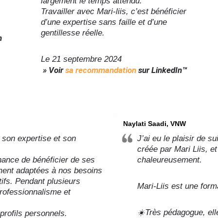
largement le temps attendu.
Travailler avec Mari-liis, c’est bénéficier
d’une expertise sans faille et d’une
gentillesse réelle.
n
Le 21 septembre 2024
» Voir
sa recommandation
sur LinkedIn™
Naylati Saadi, VNW
 son expertise et son
J’ai eu le plaisir de 
créée par Mari Liis, 
ance de bénéficier de ses
chaleureusement.
ment adaptées à nos besoins
ifs. Pendant plusieurs
Mari-Liis est une form
rofessionnalisme et
☀️Très pédagogue, elle
profils personnels.