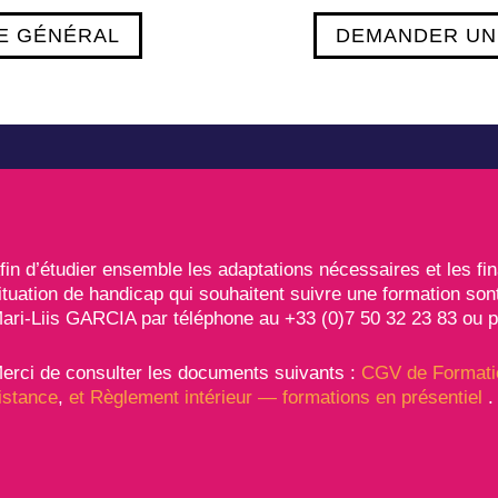
E GÉNÉRAL
DEMANDER UN
fin d’étudier ensemble les adaptations nécessaires et les f
ituation de handicap qui souhaitent suivre une formation son
ari-Liis GARCIA par téléphone au +33 (0)7 50 32 23 83 ou p
erci de consulter les documents suivants :
CGV de Formati
istance
,
et Règlement intérieur — formations en présentiel
.