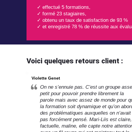
✓ effectué 5 formations,
✓ formé 23 stagiaires,
✓ obtenu un taux de satisfaction de 93 %
✓ et enregistré 78 % de réussite aux évalua
Voici quelques retours client :
Violette Genet
On ne s’ennuie pas. C’est un groupe ass
petit pour pouvoir prendre librement la
parole mais avec assez de monde pour q
la formation soit dynamique et qu’on abor
des problématiques auxquelles on n’avait
pas forcément pensé. Mari-Liis est claire,
factuelle, maline, elle capte notre attentio